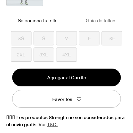
seleccionado
Selecciona tu talla
Guía de tallas
XS
S
M
L
XL
2XL
3XL
4XL
Agregar al Carrito
Favoritos
🏋🏻‍♀️ Los productos Strength no son considerados para
el envío gratis.
Ver
T&C.