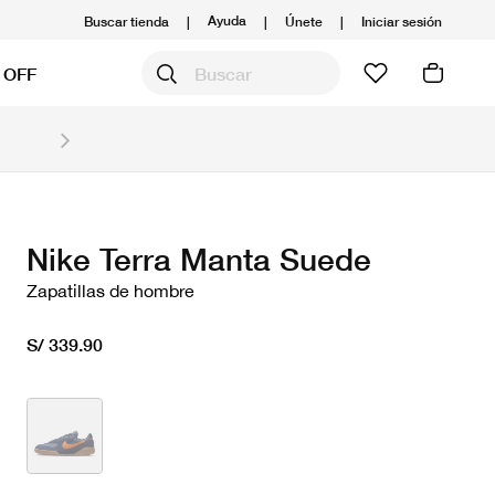
Ayuda
Buscar tienda
|
|
Únete
|
Iniciar sesión
 OFF
Obtén 20% OFF y prepárate para la media Maratón
Compra aquí.
Ver T&C
Nike Terra Manta Suede
Zapatillas de hombre
S/ 339.90
seleccionado