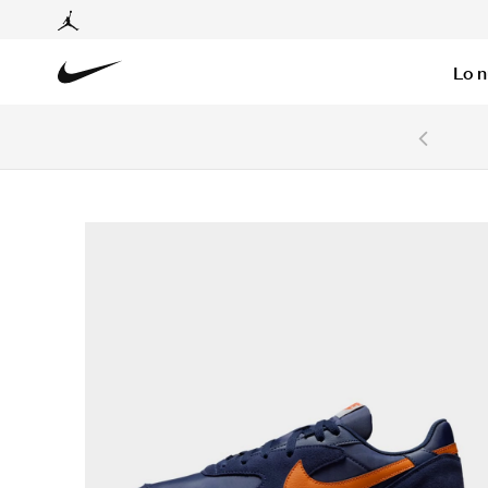
Lo 
6 cuotas sin intereses con tarjetas BCP y BBVA.
Ver T&C