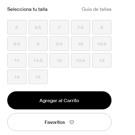
Selecciona tu talla
Guía de tallas
6
6.5
7
7.5
8
8.5
9
9.5
10
10.5
11
11.5
12
12.5
13
14
15
Agregar al Carrito
Favoritos