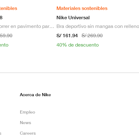
tenibles
Materiales sostenibles
8
Nike Universal
Zapatillas de correr en pavimento para hombre
S/ 161.94
659.90
S/ 269.90
ento
40% de descuento
Acerca de Nike
Empleo
News
s
Careers