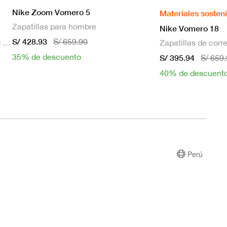
Nike Zoom Vomero 5
Materiales sosten
Zapatillas para hombre
Nike Vomero 18
S/ 428.93
S/ 659.90
Bra deportivo sin mangas con relleno de sujeción media para mujer
35% de descuento
S/ 395.94
S/ 659
40% de descuent
Perú