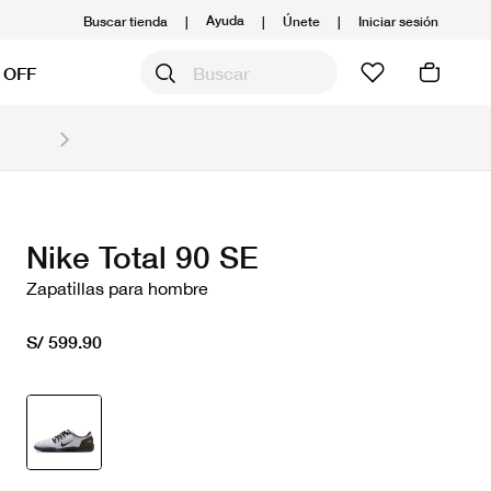
Ayuda
Buscar tienda
|
|
Únete
|
Iniciar sesión
 OFF
Obtén 20% OFF y prepárate para la media Maratón
Compra aquí.
Ver T&C
Nike Total 90 SE
Zapatillas para hombre
S/ 599.90
seleccionado