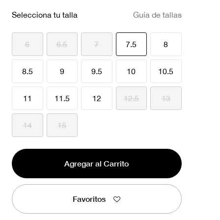
Selecciona tu talla
Guía de tallas
seleccionado
6
6.5
7
7.5
8
8.5
9
9.5
10
10.5
11
11.5
12
12.5
13
14
15
Agregar al Carrito
Favoritos