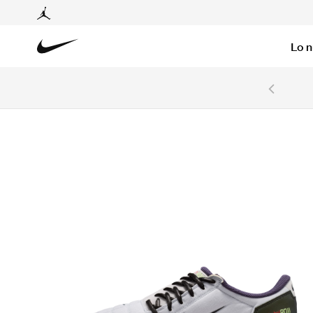
Lo 
6 cuotas sin intereses con tarjetas BCP y BBVA.
Ver T&C