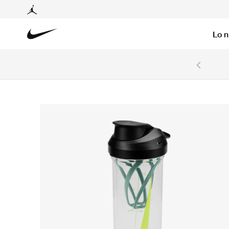
Lo 
6 cuotas sin intereses con tarjetas BCP y BBVA.
Ver T&C