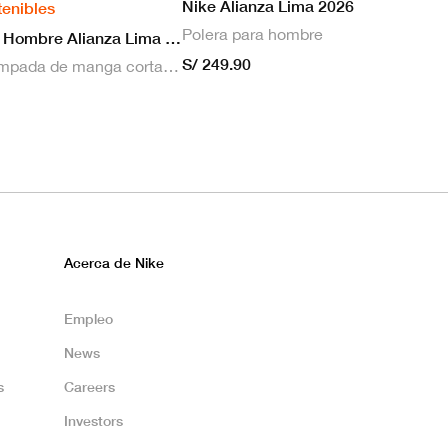
Nike Alianza Lima 2026
tenibles
Polera para hombre
Nike Camiseta Hombre Alianza Lima 2026 Local
S/ 249.90
Camiseta estampada de manga corta masculina Nike Dri-FIT de Alianza Lima Stadium para hombre
Acerca de Nike
Empleo
News
s
Careers
Investors