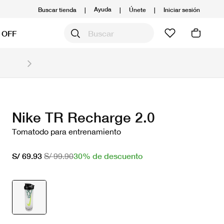
Ayuda
Buscar tienda
|
|
Únete
|
Iniciar sesión
 OFF
Obtén 20% OFF y prepárate para la media Maratón
Compra aquí.
Ver T&C
Nike TR Recharge 2.0
Tomatodo para entrenamiento
30% de descuento
S/ 69.93
S/ 99.90
seleccionado