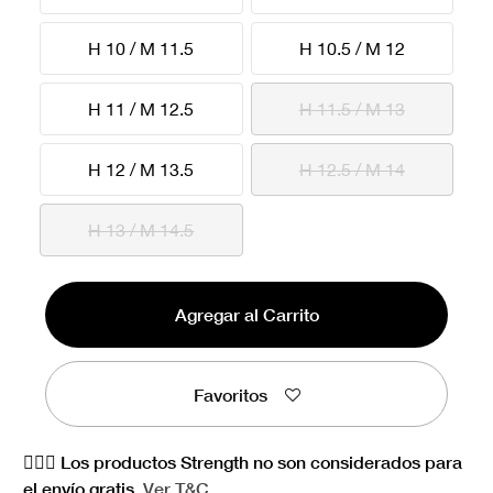
H 10 / M 11.5
H 10.5 / M 12
H 11 / M 12.5
H 11.5 / M 13
H 12 / M 13.5
H 12.5 / M 14
H 13 / M 14.5
Agregar al Carrito
Favoritos
🏋🏻‍♀️ Los productos Strength no son considerados para
el envío gratis.
Ver
T&C.