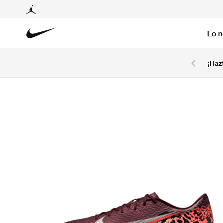
Lo 
6 cuotas sin intereses con tarjetas BCP y BBVA.
¡Haz
Ver T&C