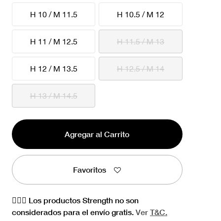
H 10 / M 11.5
H 10.5 / M 12
H 11 / M 12.5
H 11.5 / M 13
H 12 / M 13.5
H 12.5 / M 14
H 13 / M 14.5
Agregar al Carrito
Favoritos
🏋🏻‍♀️ Los productos Strength no son
considerados para el envío gratis.
Ver
T&C.