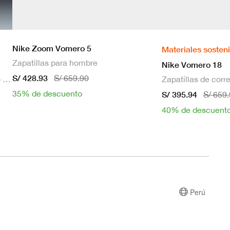
Nike Zoom Vomero 5
Materiales sosten
Zapatillas para hombre
Nike Vomero 18
S/ 428.93
S/ 659.90
Bra deportivo sin mangas con relleno de sujeción media para mujer
35% de descuento
S/ 395.94
S/ 659
40% de descuent
Perú