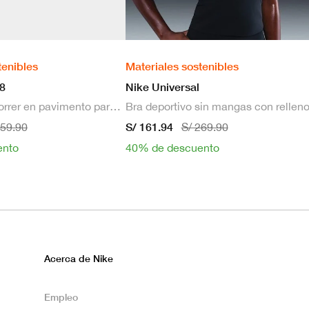
tenibles
Materiales sostenibles
8
Nike Universal
Zapatillas de correr en pavimento para hombre
S/ 161.94
659.90
S/ 269.90
ento
40% de descuento
Acerca de Nike
Empleo