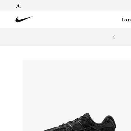
Lo 
6 cuotas sin intereses con tarjetas BCP y BBVA.
Ver T&C