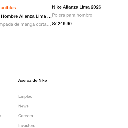
Nike Alianza Lima 2026
tenibles
Polera para hombre
Nike Camiseta Hombre Alianza Lima 2026 Local
S/ 249.90
Camiseta estampada de manga corta masculina Nike Dri-FIT de Alianza Lima Stadium para hombre
Acerca de Nike
Empleo
News
s
Careers
Investors