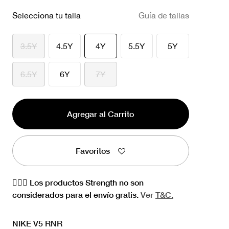
Selecciona tu talla
Guía de tallas
seleccionado
3.5Y
4.5Y
4Y
5.5Y
5Y
6.5Y
6Y
7Y
Agregar al Carrito
Favoritos
🏋🏻‍♀️ Los productos Strength no son
considerados para el envío gratis.
Ver
T&C.
NIKE V5 RNR