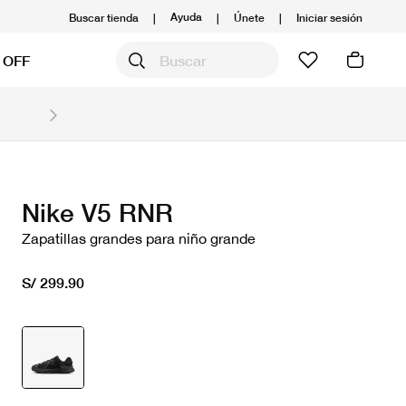
Ayuda
Buscar tienda
|
|
Únete
|
Iniciar sesión
 OFF
Obtén 20% OFF y prepárate para la media Maratón
Compra aquí.
Ver T&C
Nike V5 RNR
Zapatillas grandes para niño grande
S/ 299.90
seleccionado