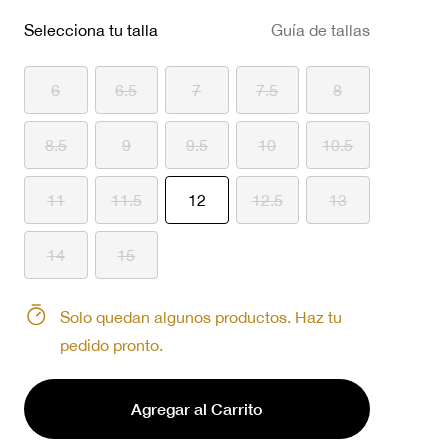
Selecciona tu talla
Guía de tallas
6
6.5
7
7.5
8
8.5
9
9.5
10
10.5
seleccionado
11
11.5
12
12.5
13
14
15
Solo quedan algunos productos. Haz tu
pedido pronto.
Agregar al Carrito