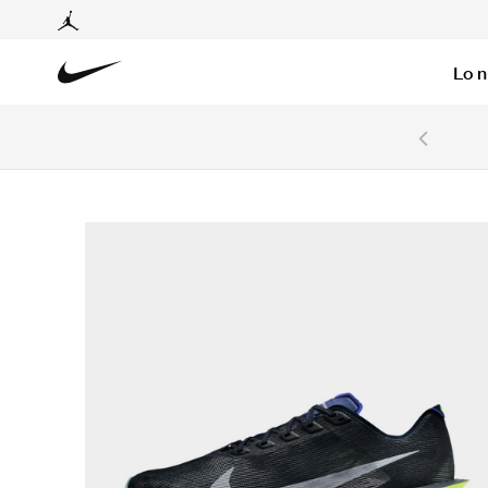
Lo 
6 cuotas sin intereses con tarjetas BCP y BBVA.
Ver T&C