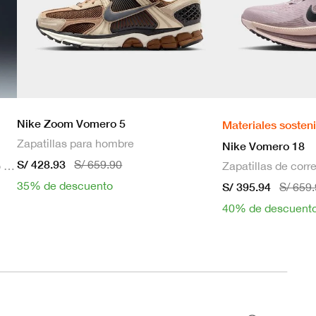
Nike Zoom Vomero 5
Materiales sosten
Zapatillas para hombre
Nike Vomero 18
S/ 428.93
S/ 659.90
Bra deportivo sin mangas con relleno de sujeción media para mujer
35% de descuento
S/ 395.94
S/ 659
40% de descuent