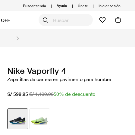
Ayuda
Buscar tienda
|
|
Únete
|
Iniciar sesión
 OFF
Obtén 20% OFF y prepárate para la media Maratón
Compra aquí.
Ver T&C
Nike Vaporfly 4
Zapatillas de carrera en pavimento para hombre
50% de descuento
S/ 599.95
S/ 1,199.90
seleccionado