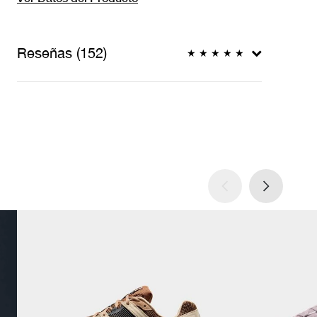
Reseñas (152)
★
★
★
★
★