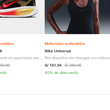
tenibles
Materiales sostenibles
8
Nike Universal
Zapatillas de correr en pavimento para hombre
S/ 161.94
659.90
S/ 269.90
ento
40% de descuento