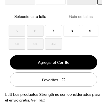
Selecciona tu talla
Guía de tallas
5
6
7
8
9
10
11
12
Agregar al Carrito
Favoritos
🏋🏻‍♀️ Los productos Strength no son considerados para
el envío gratis.
Ver
T&C.