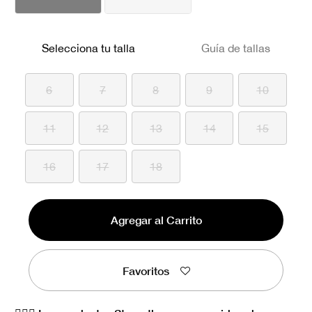
Selecciona tu talla
Guía de tallas
6
7
8
9
10
11
12
13
14
15
16
17
18
Agregar al Carrito
Favoritos