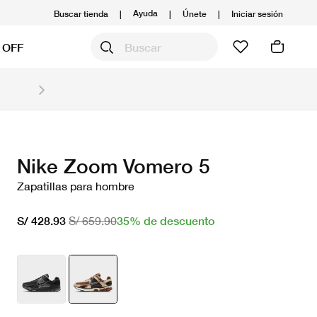
Ayuda
Buscar tienda
|
|
Únete
|
Iniciar sesión
 OFF
Obtén 20% OFF y prepárate para la media Maratón
Compra aquí.
Ver T&C
Nike Zoom Vomero 5
Zapatillas para hombre
35% de descuento
S/ 428.93
S/ 659.90
seleccionado