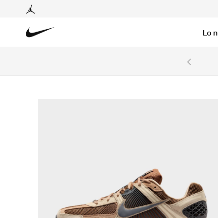
Lo 
6 cuotas sin intereses con tarjetas BCP y BBVA.
Ver T&C