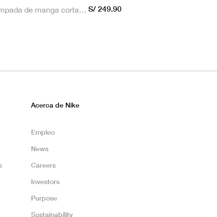
S/ 249.90
Camiseta estampada de manga corta masculina Nike Dri-FIT de Alianza Lima Stadium para hombre
Acerca de Nike
Empleo
News
s
Careers
Investors
Purpose
Sustainability