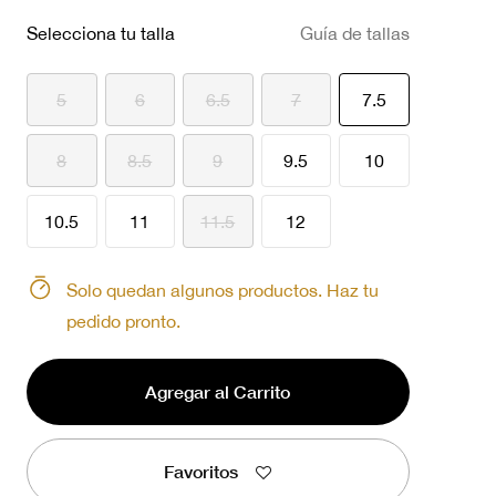
Selecciona tu talla
Guía de tallas
seleccionado
5
6
6.5
7
7.5
8
8.5
9
9.5
10
10.5
11
11.5
12
Solo quedan algunos productos. Haz tu
pedido pronto.
Agregar al Carrito
Favoritos