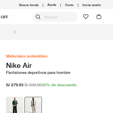
Ayuda
Buscar tienda
|
|
Únete
|
Iniciar sesión
 OFF
Obtén 20% OFF y prepárate para la media Maratón
Compra aquí.
Ver T&C
Materiales sostenibles
Nike Air
Pantalones deportivos para hombre
30% de descuento
S/ 279.93
S/ 399.90