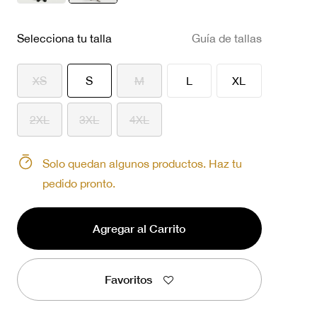
seleccionado
Selecciona tu talla
Guía de tallas
seleccionado
XS
S
M
L
XL
2XL
3XL
4XL
Solo quedan algunos productos. Haz tu
pedido pronto.
Agregar al Carrito
Favoritos