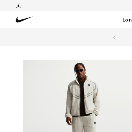
Lo 
6 cuotas sin intereses con tarjetas BCP y BBVA.
Ver T&C