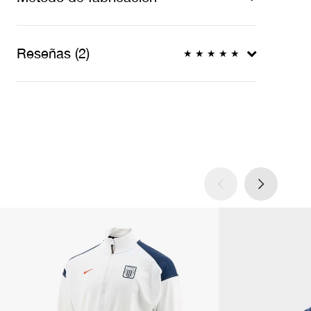
Reseñas (2)
★
★
★
★
★