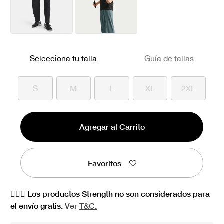
Selecciona tu talla
Guía de tallas
S
M
L
XL
2XL
Agregar al Carrito
Favoritos
🏋🏻‍♀️ Los productos Strength no son considerados para
el envío gratis.
Ver
T&C.