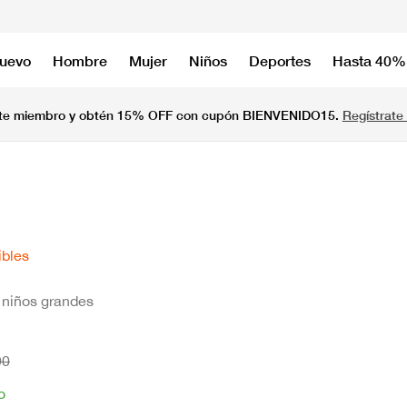
nuevo
Hombre
Mujer
Niños
Deportes
Hasta 40%
te miembro y obtén 15% OFF con cupón BIENVENIDO15.
Regístrate 
ibles
a niños grandes
90
o