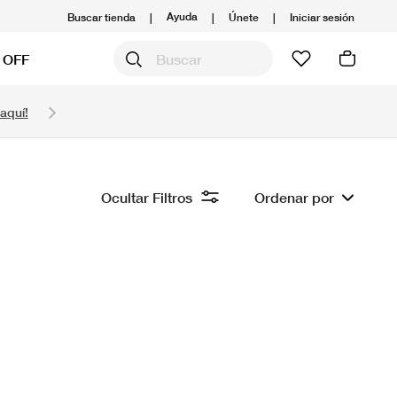
Ayuda
Buscar tienda
|
|
Únete
|
Iniciar sesión
 OFF
Obtén 20% OFF y prepárate para la media Maratón
aquí!
Compra aquí.
Ver T&C
Ocultar Filtros
Ordenar por