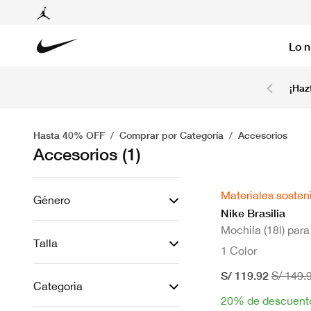
Lo 
6 cuotas sin intereses con tarjetas BCP y BBVA.
¡Haz
Ver T&C
Hasta 40% OFF
Comprar por Categoría
Accesorios
Accesorios
(1)
Materiales sosten
Género
Nike Brasilia
Mochila (18l) par
Talla
1 Color
S/ 119.92
S/ 149.
Categoria
20% de descuent