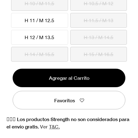
H 10 / M 11.5
H 10.5 / M 12
H 11 / M 12.5
H 11.5 / M 13
H 12 / M 13.5
H 13 / M 14.5
H 14 / M 15.5
H 15 / M 16.5
Agregar al Carrito
Favoritos
🏋🏻‍♀️ Los productos Strength no son considerados para
el envío gratis.
Ver
T&C.