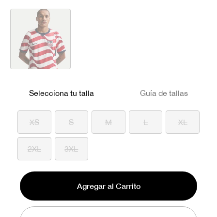
seleccionado
Selecciona tu talla
Guía de tallas
XS
S
M
L
XL
2XL
3XL
Agregar al Carrito