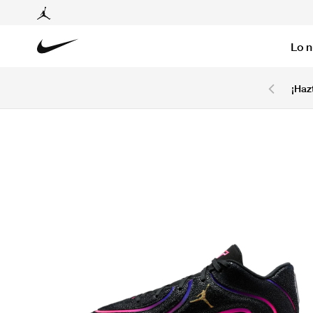
Lo 
6 cuotas sin intereses con tarjetas BCP y BBVA.
¡Haz
Ver T&C