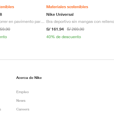
tenibles
Materiales sostenibles
8
Nike Universal
Zapatillas de correr en pavimento para hombre
S/ 161.94
659.90
S/ 269.90
ento
40% de descuento
Acerca de Nike
Empleo
News
s
Careers