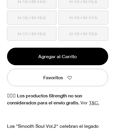
H 13 / M 14.5
H 14 / M 15.5
H 15 / M 16.5
H 16 / M 17.5
H 17 / M 18.5
H 18 / M 19.5
Agregar al Carrito
Favoritos
🏋🏻‍♀️ Los productos Strength no son
considerados para el envío gratis.
Ver
T&C.
Los "Smooth Soul Vol.2" celebran el legado