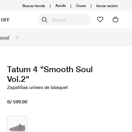
Ayuda
Buscar tienda
|
|
Únete
|
Iniciar sesión
 OFF
Obtén 20% OFF y prepárate para la media Maratón
aquí!
Compra aquí.
Ver T&C
Tatum 4 "Smooth Soul
Vol.2"
Zapatillas unisex de básquet
S/ 599.90