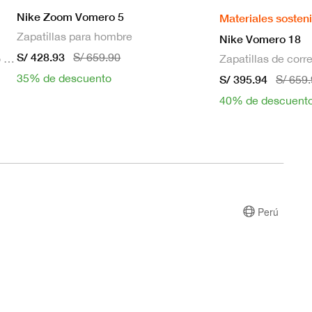
Nike Zoom Vomero 5
Materiales sosten
Zapatillas para hombre
Nike Vomero 18
S/ 428.93
S/ 659.90
Bra deportivo sin mangas con relleno de sujeción media para mujer
35% de descuento
S/ 395.94
S/ 659
40% de descuent
Perú