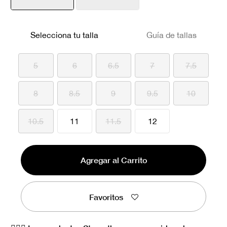
seleccionado
Selecciona tu talla
Guía de tallas
5
6
6.5
7
7.5
8
8.5
9
9.5
10
10.5
11
11.5
12
Agregar al Carrito
Favoritos