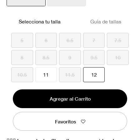
seleccionado
Selecciona tu talla
Guía de tallas
5
6
6.5
7
7.5
8
8.5
9
9.5
10
seleccionado
10.5
11
11.5
12
Agregar al Carrito
Favoritos