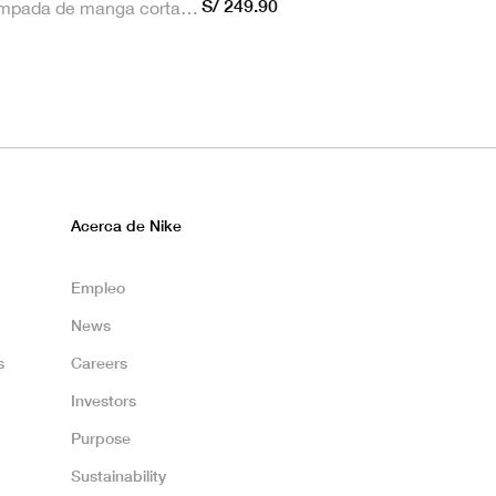
S/ 249.90
Camiseta estampada de manga corta masculina Nike Dri-FIT de Alianza Lima Stadium para hombre
Acerca de Nike
Empleo
News
s
Careers
Investors
Purpose
Sustainability