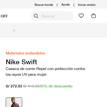
Ayuda
Buscar tienda
|
|
Iniciar sesión
 OFF
Obtén 20% OFF y prepárate para la media Maratón
Compra aquí.
Ver T&C
Materiales sostenibles
Nike Swift
Casaca de correr Repel con protección contra
los rayos UV para mujer
35% de descuento
S/ 272.93
S/ 419.90