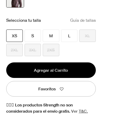
seleccionado
Selecciona tu talla
Guía de tallas
seleccionado
XS
S
M
L
XL
2XL
3XL
2XS
Agregar al Carrito
Favoritos
🏋🏻‍♀️ Los productos Strength no son
considerados para el envío gratis.
Ver
T&C.