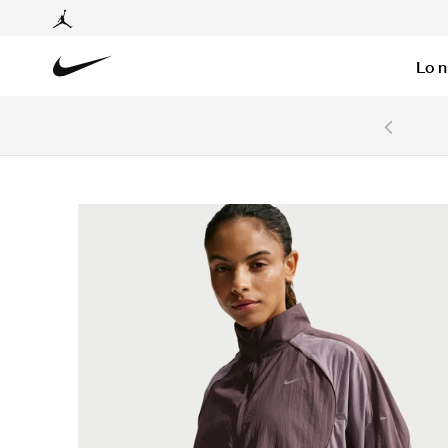
Lo 
6 cuotas sin intereses con tarjetas BCP y BBVA.
Ver T&C