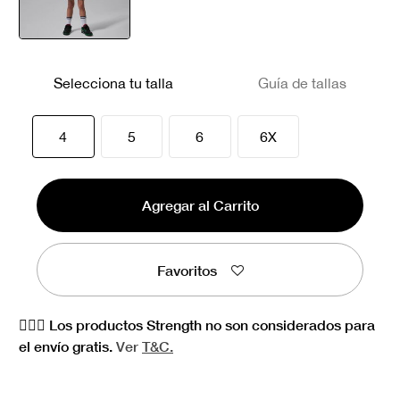
seleccionado
Selecciona tu talla
Guía de tallas
seleccionado
4
5
6
6X
Agregar al Carrito
Favoritos
🏋🏻‍♀️ Los productos Strength no son considerados para
el envío gratis.
Ver
T&C.