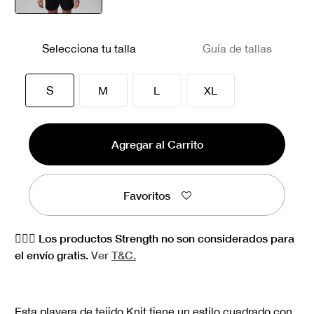
seleccionado
Selecciona tu talla
Guía de tallas
seleccionado
S
M
L
XL
Agregar al Carrito
Favoritos
🏋🏻‍♀️ Los productos Strength no son considerados para
el envío gratis.
Ver
T&C.
Esta playera de tejido Knit tiene un estilo cuadrado con