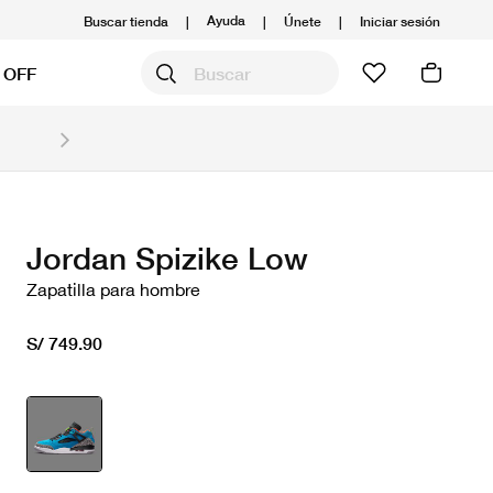
Ayuda
Buscar tienda
|
|
Únete
|
Iniciar sesión
 OFF
Obtén 20% OFF y prepárate para la media Maratón
Compra aquí.
Ver T&C
Jordan Spizike Low
Zapatilla para hombre
S/ 749.90
seleccionado