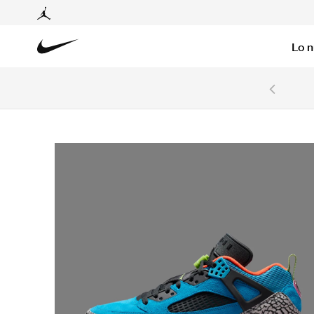
Lo 
6 cuotas sin intereses con tarjetas BCP y BBVA.
Ver T&C