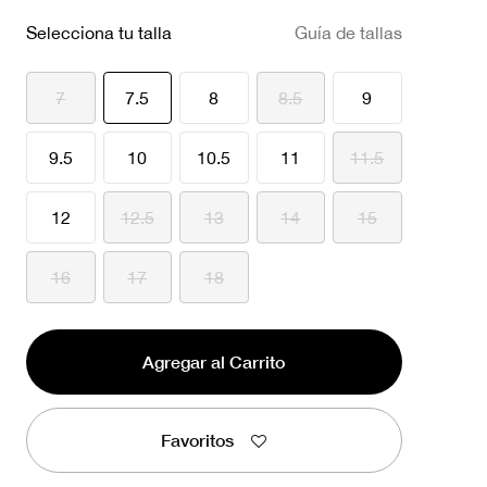
Selecciona tu talla
Guía de tallas
seleccionado
7
7.5
8
8.5
9
9.5
10
10.5
11
11.5
12
12.5
13
14
15
16
17
18
Agregar al Carrito
Favoritos