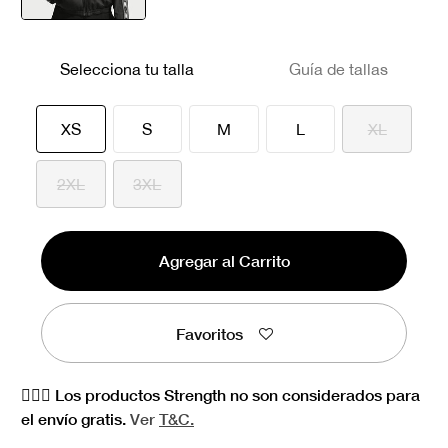
seleccionado
Selecciona tu talla
Guía de tallas
seleccionado
XS
S
M
L
XL
2XL
3XL
Agregar al Carrito
Favoritos
🏋🏻‍♀️ Los productos Strength no son considerados para
el envío gratis.
Ver
T&C.