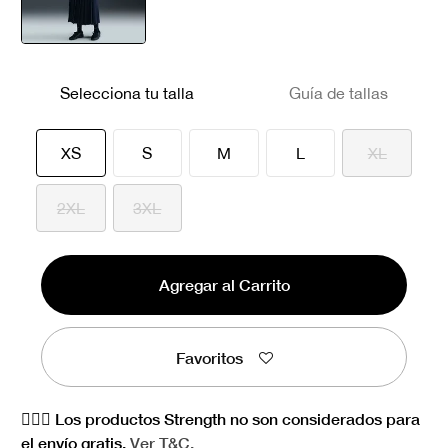
seleccionado
Selecciona tu talla
Guía de tallas
seleccionado
XS
S
M
L
XL
2XL
3XL
Agregar al Carrito
Favoritos
🏋🏻‍♀️ Los productos Strength no son considerados para
el envío gratis.
Ver
T&C.