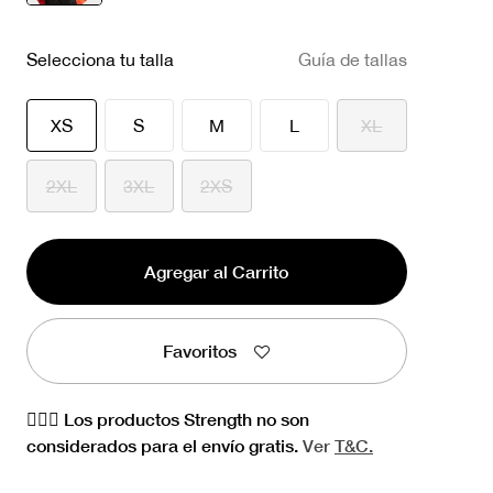
seleccionado
Selecciona tu talla
Guía de tallas
seleccionado
XS
S
M
L
XL
2XL
3XL
2XS
Agregar al Carrito
Favoritos
🏋🏻‍♀️ Los productos Strength no son
considerados para el envío gratis.
Ver
T&C.