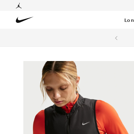
Lo 
6 cuotas sin intereses con tarjetas BCP y BBVA.
Ver T&C