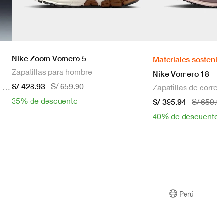
Nike Zoom Vomero 5
Materiales sosten
Zapatillas para hombre
Nike Vomero 18
S/ 428.93
S/ 659.90
Bra deportivo sin mangas con relleno de sujeción media para mujer
35% de descuento
S/ 395.94
S/ 659
40% de descuent
Perú