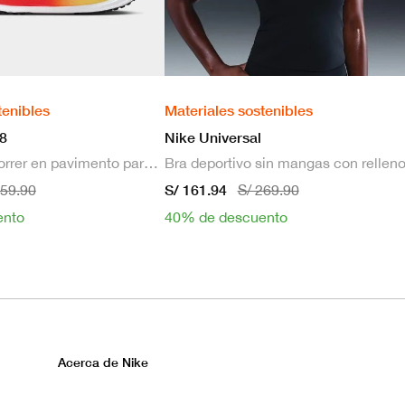
tenibles
Materiales sostenibles
8
Nike Universal
Zapatillas de correr en pavimento para hombre
S/ 161.94
659.90
S/ 269.90
ento
40% de descuento
Acerca de Nike