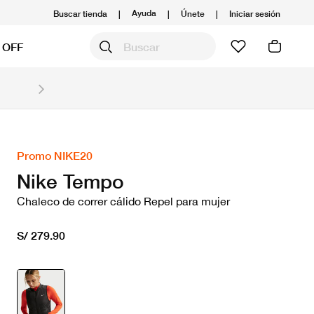
Ayuda
Buscar tienda
|
|
Únete
|
Iniciar sesión
 OFF
Obtén 20% OFF y prepárate para la media Maratón
Compra aquí.
Ver T&C
Promo NIKE20
Nike Tempo
Chaleco de correr cálido Repel para mujer
S/ 279.90