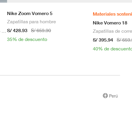
Nike Zoom Vomero 5
Materiales sosten
Zapatillas para hombre
Nike Vomero 18
S/ 428.93
S/ 659.90
Bra deportivo sin mangas con relleno de sujeción media para mujer
35% de descuento
S/ 395.94
S/ 659
40% de descuent
Perú