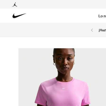
Lo 
6 cuotas sin intereses con tarjetas BCP y BBVA.
¡Haz
Ver T&C