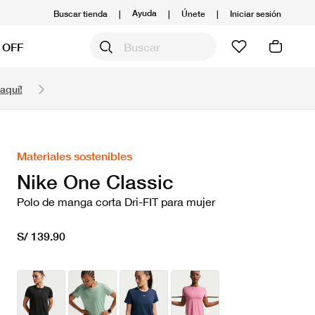
Ayuda
Buscar tienda
|
|
Únete
|
Iniciar sesión
 OFF
Obtén 20% OFF y prepárate para la media Maratón
aquí!
Compra aquí.
Ver T&C
Materiales sostenibles
Nike One Classic
Polo de manga corta Dri-FIT para mujer
S/ 139.90