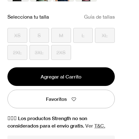
Selecciona tu talla
Guía de tallas
XS
S
M
L
XL
2XL
3XL
2XS
Agregar al Carrito
Favoritos
🏋🏻‍♀️ Los productos Strength no son
considerados para el envío gratis.
Ver
T&C.