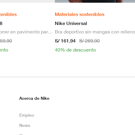
tenibles
Materiales sostenibles
8
Nike Universal
Zapatillas de correr en pavimento para hombre
S/ 161.94
659.90
S/ 269.90
ento
40% de descuento
Acerca de Nike
Empleo
News