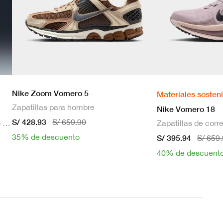
Nike Zoom Vomero 5
Materiales sosten
Zapatillas para hombre
Nike Vomero 18
S/ 428.93
S/ 659.90
Bra deportivo sin mangas con relleno de sujeción media para mujer
35% de descuento
S/ 395.94
S/ 659
40% de descuent