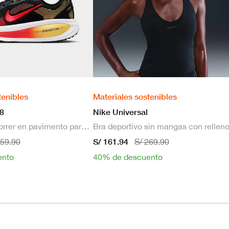
tenibles
Materiales sostenibles
8
Nike Universal
Zapatillas de correr en pavimento para hombre
S/ 161.94
659.90
S/ 269.90
ento
40% de descuento