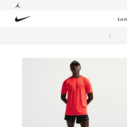
Lo 
6 cuotas sin intereses con tarjetas BCP y BBVA.
Ver T&C