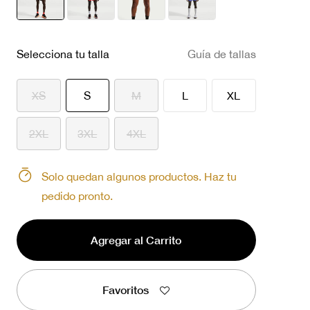
seleccionado
Selecciona tu talla
Guía de tallas
seleccionado
XS
S
M
L
XL
2XL
3XL
4XL
Solo quedan algunos productos. Haz tu
pedido pronto.
Agregar al Carrito
Favoritos