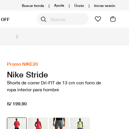
Ayuda
Buscar tienda
|
|
Únete
|
Iniciar sesión
 OFF
Obtén 20% OFF y prepárate para la media Maratón
Compra aquí.
Ver T&C
Promo NIKE20
Nike Stride
Shorts de correr Dri-FIT de 13 cm con forro de
ropa interior para hombre
S/ 199.90