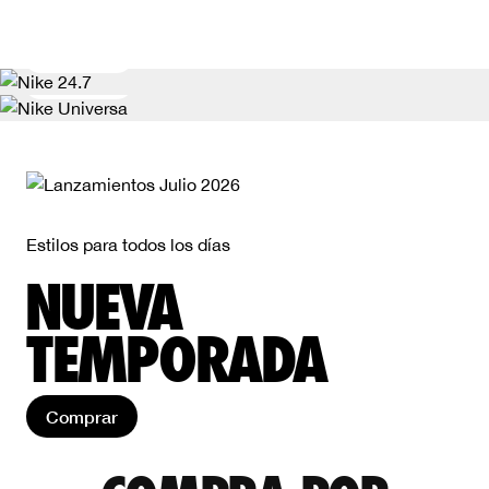
Eleva tu rutina pre-partido
Muestra el trabajo, no el sudor.
Comprar
Comprar
Estilos para todos los días
NUEVA
TEMPORADA
Comprar