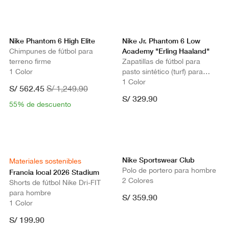
Nike Phantom 6 High Elite
Nike Jr. Phantom 6 Low
Academy "Erling Haaland"
Chimpunes de fútbol para
terreno firme
Zapatillas de fútbol para
1 Color
pasto sintético (turf) para
niños grandes
1 Color
S/ 562.45
S/ 1,249.90
S/ 329.90
55% de descuento
Nike Sportswear Club
Materiales sostenibles
Polo de portero para hombre
Francia local 2026 Stadium
2 Colores
Shorts de fútbol Nike Dri-FIT
para hombre
S/ 359.90
1 Color
S/ 199.90