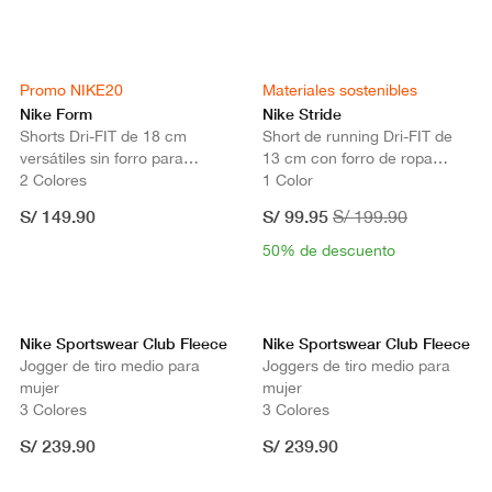
Promo NIKE20
Materiales sostenibles
Nike Form
Nike Stride
Shorts Dri-FIT de 18 cm
Short de running Dri-FIT de
versátiles sin forro para
13 cm con forro de ropa
hombre
2 Colores
interior para hombre
1 Color
S/ 149.90
S/ 99.95
S/ 199.90
50% de descuento
Nike Sportswear Club Fleece
Nike Sportswear Club Fleece
Jogger de tiro medio para
Joggers de tiro medio para
mujer
mujer
3 Colores
3 Colores
S/ 239.90
S/ 239.90