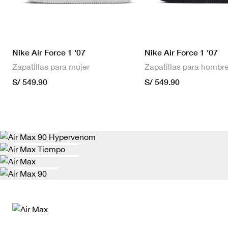
Nike Air Force 1 '07
Nike Air Force 1 '07
Zapatillas para mujer
Zapatillas para hombr
S/ 549.90
S/ 549.90
Hazte Notar
Expresividad Pura
Air Max 90 “Hypervenom”
Rapidez Total
Air Max 90 “Tiempo”
Comprar
Air Max 90 “Laser 90”
Air Max 90 “Mercurial”
Próximamente
Potencia y pavimento se fusionan
Próximamente
Comprar