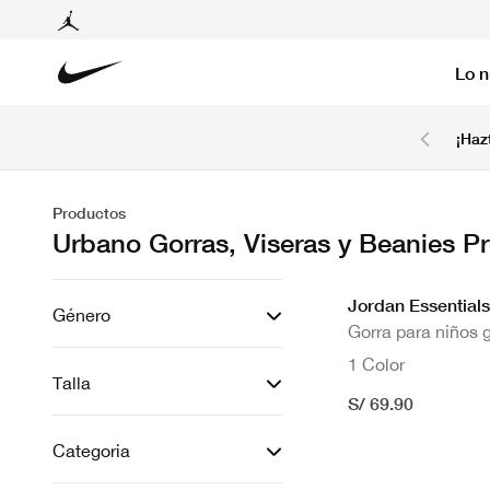
Lo 
6 cuotas sin intereses con tarjetas BCP y BBVA.
¡Haz
Ver T&C
Productos
Urbano Gorras, Viseras y Beanies P
Jordan Essentials
Género
Gorra para niños 
1 Color
Talla
S/ 69.90
Categoria