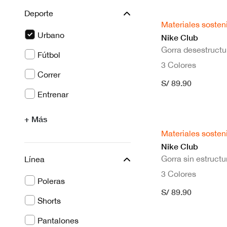
Deporte
Materiales sosten
Urbano
Nike Club
Gorra desestruct
seleccionado Actualmente Refinado por Deporte:
Fútbol
3 Colores
Filtrar por Deporte: Fútbol
Correr
S/ 89.90
Filtrar por Deporte: Correr
Entrenar
Filtrar por Deporte: Entrenar
+ Más
Materiales sosten
Nike Club
Gorra sin estructu
Línea
3 Colores
Poleras
S/ 89.90
Filtrar por Línea: Poleras
Shorts
Filtrar por Línea: Shorts
Pantalones