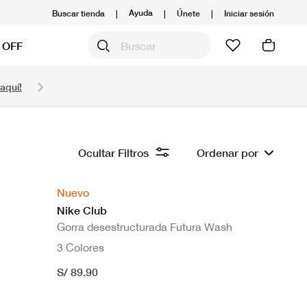
Ayuda
Buscar tienda
|
|
Únete
|
Iniciar sesión
 OFF
Obtén 20% OFF y prepárate para la media Maratón
aquí!
Compra aquí.
Ver T&C
Ocultar Filtros
Ordenar por
Nuevo
Nike Club
Gorra desestructurada Futura Wash
3 Colores
S/ 89.90