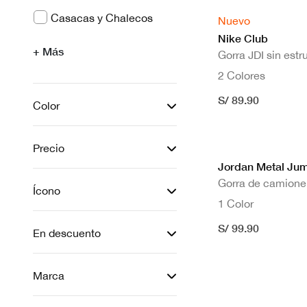
Filtrar por Línea: Pantalones
Casacas y Chalecos
Nuevo
Nike Club
Filtrar por Línea: Casacas y Chalecos
+ Más
Gorra JDI sin estr
2 Colores
S/ 89.90
Color
Precio
Jordan Metal J
Gorra de camione
Ícono
1 Color
S/ 99.90
En descuento
Marca